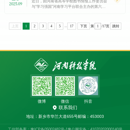
近日，由河南省高等学校图书情报工作委员会
2025.09
与“学习强国”河南学习平台联合主办的第六届
河南省高校“赓续华夏文脉·唱响时代新篇”主题
诵读大赛圆满落幕，我校在此次大赛中喜获佳
绩。自大赛启...
...
上页
1
2
3
4
5
17
下页
第
/17页
跳转
微博
微信
抖音
联系我们
地址：新乡市华兰大道655号
邮编：453003
工信部备案：豫ICP备05002482号-1
豫公网安备：41070202000140号