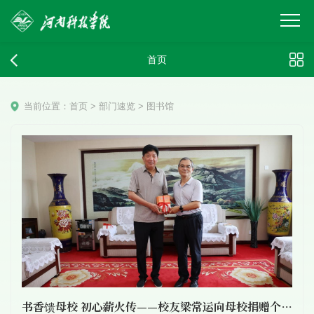
首页
当前位置：
首页
>
部门速览
>
图书馆
书香馈母校 初心薪火传——校友梁常运向母校捐赠个人著作