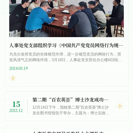
人事处党支部组织学习《中国共产党党员网络行为规定​》
为充分发挥党员的先锋模范作用，进一步规范党员的网络行为，营
造风清气正的网络环境，3月18日，人事处党支部在办公楼602组织
全体党员干部学习了《中国共产党党员网络行为规定》。会议集中
2024.03.19
学...
第二期“百农英荟”博士沙龙成功举办
15
12月14日下午，我校第二期“百农英荟”博士沙
2023.12
龙在图书馆报告厅举办，主题为：博士后政策
宣讲暨经验分享交流。来自各学院的近70名新
引进优秀博士参加了活动。沙龙由人事处分管
博士后工作副处...