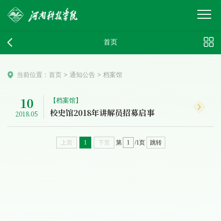
首页
当前位置：
首页
>
通知公告
>
档案馆
10
【档案馆】
校史馆2018年讲解员招募启事
2018.05
上页
1
下页
第
/1页
跳转