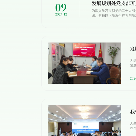
发展规划处党支部开
09
为深入学习贯彻党的二十大和
2024.12
课。赵颖以《新质生产力与新农
发
为
发展
202
我
为
2