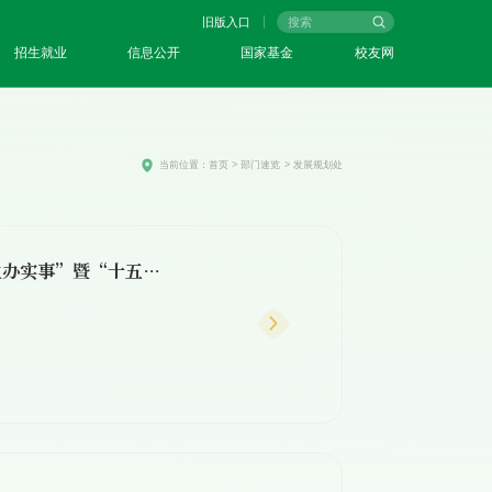
旧版入口
招生就业
信息公开
国家基金
校友网
当前位置：
首页
>
部门速览
>
发展规划处
问计青年学子 共绘发展蓝图 ——发展规划处党支部开展“我为师生办实事”暨“十五五”规划学...