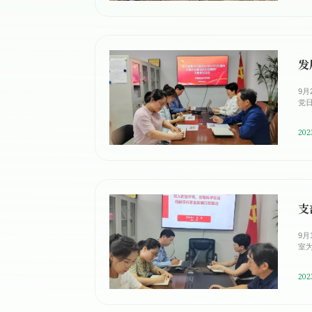
9
党
202
支
9
室
202