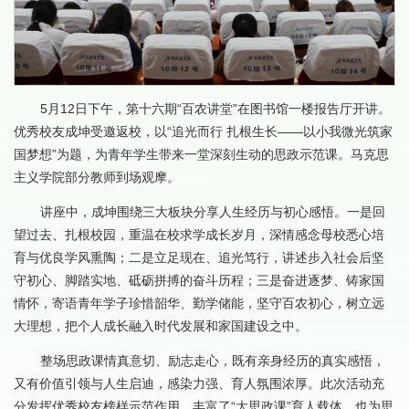
5月12日下午，第十六期“百农讲堂”在图书馆一楼报告厅开讲。
优秀校友成坤受邀返校，以“追光而行 扎根生长——以小我微光筑家
国梦想”为题，为青年学生带来一堂深刻生动的思政示范课。马克思
主义学院部分教师到场观摩。
讲座中，成坤围绕三大板块分享人生经历与初心感悟。一是回
望过去、扎根校园，重温在校求学成长岁月，深情感念母校悉心培
育与优良学风熏陶；二是立足现在、追光笃行，讲述步入社会后坚
守初心、脚踏实地、砥砺拼搏的奋斗历程；三是奋进逐梦、铸家国
情怀，寄语青年学子珍惜韶华、勤学储能，坚守百农初心，树立远
大理想，把个人成长融入时代发展和家国建设之中。
整场思政课情真意切、励志走心，既有亲身经历的真实感悟，
又有价值引领与人生启迪，感染力强、育人氛围浓厚。此次活动充
分发挥优秀校友榜样示范作用，丰富了“大思政课”育人载体，也为思