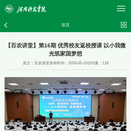
首页
【百农讲堂】第16期 优秀校友返校授课 以小我微
光筑家国梦想
发文：百农讲堂
发布时间：2026-05-15
访问量：
118