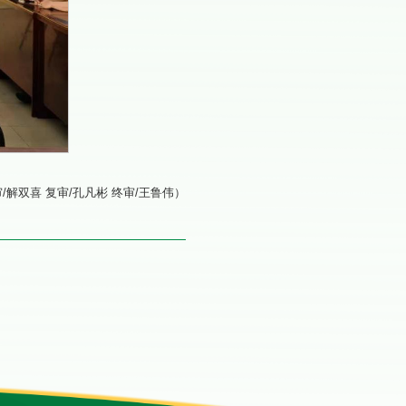
审/解双喜 复审/孔凡彬 终审/王鲁伟）