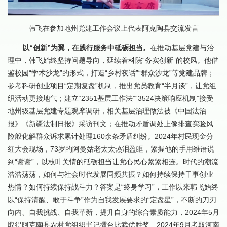
韩飞在参加地州党建工作会议上代表阿克陶县交流发言
以“创新”为翼，在践行服务中砥砺担当。
在推动基层党建与治
理中，韩飞始终坚持问题导向，延续着科院“务实创新”的校风。他借
鉴校园“学术沙龙”的形式，打造“乡村夜话”“群众沙龙”等党建品牌；
参考科研创业项目“定期复盘”机制，推出党员教育“半月谈”，让党组
织活动更接地气；建立“2351基层工作法”“3524决策响应机制”接受
地州级基层党建专题观摩调研，相关基层治理做法被《中国法治
报》《新疆法制日报》采访刊文；在推动矛盾调处上像排查实验风
险般化解群众诉求累计处理160余条矛盾纠纷。2024年村民现金分
红大会现场，73岁的阿曼姑老太太热泪盈眶，紧握他的手用维语说
到“谢谢”，以枝叶关情的砥砺担当让党心民心紧紧相连。时代的潮流
浩浩荡荡，如何与社会时代发展同频共振？如何持续保持干事创业
热情？如何持续保持战斗力？答案是“终身学习”，工作以来韩飞始终
以“保持清醒、敢于斗争”作为自我发展要求的“定盘星”，不断的刀刃
向内、自我挑战、自我革新，提升自身的综合素质能力，2024年5月
取得阿克陶县农村党组织书记擂台比武优胜奖、2024年9月考取河南