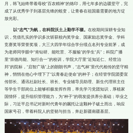
月，韩飞始终带着母校“百农精神”的烙印，用七年多的边疆坚守，完
成了从优秀学子到基层先锋的蜕变，让青春在祖国最需要的地方绽
放光彩。
以“志气”为帆，在科院沃土上勤学不辍。
在校期间深耕专业知
识，凭借扎实的学识多次斩获校内奖学金、国家励志奖学金、学科
竞赛奖等荣誉奖项，大三大四学年综合学分绩点名列专业前茅，成
为老师同学眼中“肯钻研、能吃苦、不服输”的学生“兵”；科院广播
里“崇德尚能、知行合一”的校训，学院大厅里“近知近仁、经世治
邦”的院标，“启智广场”上的朗朗书声，“志气林”里代代相传的坚守精
神，悄悄在他心中埋下了“以青春赴使命”的种子；在经管学院团委宣
传部长、通讯社副社长、班长、专业辅导员助理、新生代理班主任
等学生干部岗位上能够积极发挥作用，率先学习党团知识，厚植家
国情怀，提升组织管理能力，为“种子”的萌发提供养分基础；毕业之
际，习近平总书记对新时代青年的嘱托让这颗种子破土而出，响应
国家号召，带着科院人的坚韧与担当，奔赴新疆南疆基层。