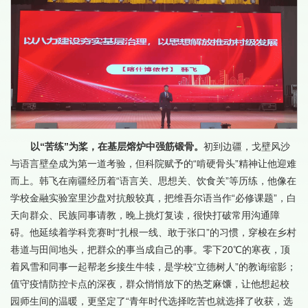
以“苦练”为桨，在基层熔炉中强筋锻骨。
初到边疆，戈壁风沙
与语言壁垒成为第一道考验，但科院赋予的“啃硬骨头”精神让他迎难
而上。韩飞在南疆经历着“语言关、思想关、饮食关”等历练，他像在
学校金融实验室里沙盘对抗般较真，把维吾尔语当作“必修课题”，白
天向群众、民族同事请教，晚上挑灯复读，很快打破常用沟通障
碍。他延续着学科竞赛时“扎根一线、敢于张口”的习惯，穿梭在乡村
巷道与田间地头，把群众的事当成自己的事。零下20℃的寒夜，顶
着风雪和同事一起帮老乡接生牛犊，是学校“立德树人”的教诲缩影；
值守疫情防控卡点的深夜，群众悄悄放下的热芝麻馕，让他想起校
园师生间的温暖，更坚定了“青年时代选择吃苦也就选择了收获，选