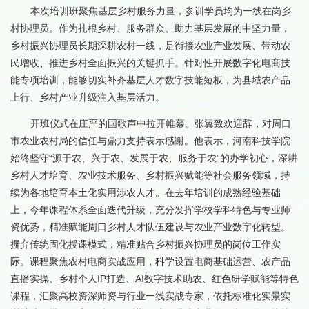
本次培训班聚焦基层乡村服务力量，参训学员均为一线在岗乡
村协理员。作为扎根乡村、服务群众、助力基层发展的中坚力量，
乡村振兴协理员长期深耕农村一线，是衔接农业产业发展、带动农
民增收、推进乡村全面振兴的关键抓手。针对性开展数字化电商技
能专项培训，能够切实补齐基层人才数字技能短板，为县域农产品
上行、乡村产业升级注入基层活力。
开班仪式在庄严的国歌声中拉开帷幕。张翼致欢迎辞，对周口
市农业农村局的信任与鼎力支持表示感谢。他表示，河南科技学院
始终坚守“源于农、兴于农、发展于农、服务于农”的办学初心，深耕
乡村人才培育、农业技术服务、乡村振兴赋能等社会服务领域，持
续为各地培育本土化实用涉农人才。在去年培训的成熟经验基础
上，今年课程体系全面迭代升级，充分发挥学校学科特色与专业师
资优势，精准赋能周口乡村人才队伍建设与农业产业数字化转型。
摒弃传统固化授课模式，精准贴合乡村振兴协理员的岗位工作实
际。课程聚焦农村电商实战应用，科学设置电商基础运营、农产品
直播实操、乡村个人IP打造、AI数字技术助农、红色研学赋能等特色
课程，汇聚高校资深师资与行业一线实战专家，依托标准化实景实