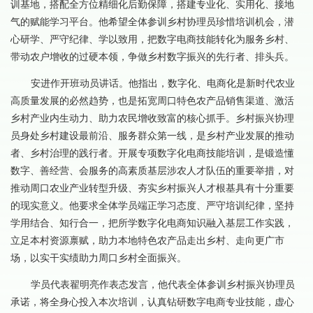
训基地，搭配全方位精细化后勤保障，搭建专业化、实用化、接地
气的赋能学习平台。他希望全体参训乡村协理员珍惜培训机会，潜
心研学、严守纪律、学以致用，把数字电商技能转化为服务乡村、
带动农户增收的过硬本领，争做乡村数字振兴的先行者、排头兵。
安进作开班动员讲话。他指出，数字化、电商化是新时代农业
高质量发展的必然趋势，也是拓宽周口特色农产品销售渠道、激活
乡村产业内生动力、助力农民增收致富的核心抓手。乡村振兴协理
员身处乡村建设最前沿、服务群众第一线，是乡村产业发展的推动
者、乡村治理的践行者。开展专项数字化电商技能培训，是锻造懂
数字、善经营、会服务的高素质基层涉农人才队伍的重要举措，对
推动周口农业产业转型升级、夯实乡村振兴人才根基具有十分重要
的现实意义。他要求全体学员端正学习态度、严守培训纪律，坚持
学用结合、知行合一，把所学数字化电商知识融入基层工作实践，
立足本村资源禀赋，助力本地特色农产品走出乡村、走向更广市
场，以实干实绩助力周口乡村全面振兴。
学员代表翟明亮作表态发言，他代表全体参训乡村振兴协理员
承诺，将全身心投入本次培训，认真钻研数字电商专业技能，虚心