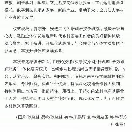
求教、刻苦学习，学成后立足基层岗位履职担当，主动运用电商新
模式、数字新技能服务家乡、赋能产业、带动群众，全力助力乡村
产业高质量发展。
仪式现场，郭东升、安进共同为培训班授予班旗，凝聚班级向
心力，激励全体学员展现新时代乡村基层工作者的良好精神风貌，
凝心聚力、实干奋进。开班仪式最后，与会领导与全体学员集体合
影留念，本次开班仪式圆满落幕。
本次专题培训创新采用“理论授课+实景实操+标杆观摩+长效跟
踪服务”一体化培育模式，围绕乡村协理员岗位需求量身定制培训内
容，从零起步、聚焦实战、靶向赋能。依托河南科技学院雄厚的涉
农学科、专业师资、实训平台优势，持续深化校地合作育人机制，
持续为周口市培育一批留得住、用得上、干得好的农村电商基层骨
干人才，持续推动周口乡村产业数字化、现代化发展，为全面推进
乡村振兴蓄势赋能。
（图片/耿晓健 撰稿/耿晓健 初审/宋鹏辉 复审/姚建国 终审/郭东
升 张翼）