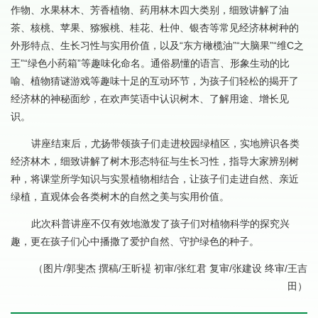
作物、水果林木、芳香植物、药用林木四大类别，细致讲解了油
茶、核桃、苹果、猕猴桃、桂花、杜仲、银杏等常见经济林树种的
外形特点、生长习性与实用价值，以及“东方橄榄油”“大脑果”“维C之
王”“绿色小药箱”等趣味化命名。通俗易懂的语言、形象生动的比
喻、植物猜谜游戏等趣味十足的互动环节，为孩子们轻松的揭开了
经济林的神秘面纱，在欢声笑语中认识树木、了解用途、增长见
识。
讲座结束后，尤扬带领孩子们走进校园绿植区，实地辨识各类
经济林木，细致讲解了树木形态特征与生长习性，指导大家辨别树
种，将课堂所学知识与实景植物相结合，让孩子们走进自然、亲近
绿植，直观体会各类树木的自然之美与实用价值。
此次科普讲座不仅有效地激发了孩子们对植物科学的探究兴
趣，更在孩子们心中播撒了爱护自然、守护绿色的种子。
（图片/郭斐杰 撰稿/王昕褆 初审/张红君 复审/张建设 终审/王吉
田）