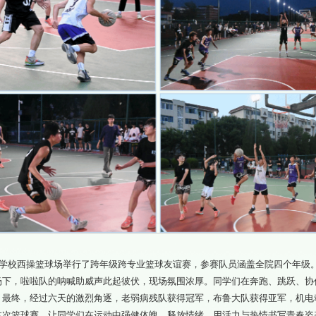
学院在学校西操篮球场举行了跨年级跨专业篮球友谊赛，参赛队员涵盖全院四个年
场下，啦啦队的呐喊助威声此起彼伏，现场氛围浓厚。同学们在奔跑、跳跃、协
。最终，经过六天的激烈角逐，老弱病残队获得冠军，布鲁大队获得亚军，机电
本次篮球赛，让同学们在运动中强健体魄、释放情绪，用活力与热情书写青春姿