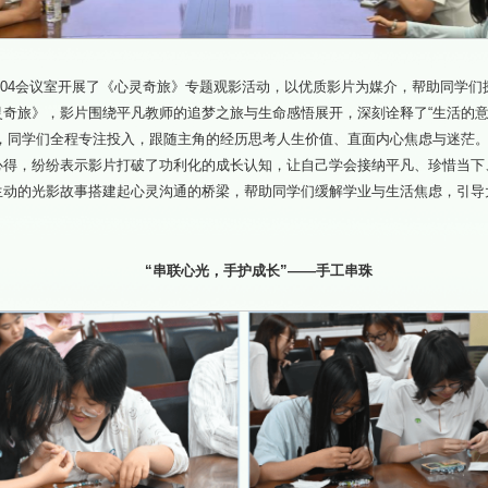
4304会议室开展了《心灵奇旅》专题观影活动，以优质影片为媒介，帮助同学
灵奇旅》，影片围绕平凡教师的追梦之旅与生命感悟展开，深刻诠释了“生活的
中，同学们全程专注投入，跟随主角的经历思考人生价值、直面内心焦虑与迷茫
心得，纷纷表示影片打破了功利化的成长认知，让自己学会接纳平凡、珍惜当下
生动的光影故事搭建起心灵沟通的桥梁，帮助同学们缓解学业与生活焦虑，引导
“串联心光，手护成长”——手工串珠