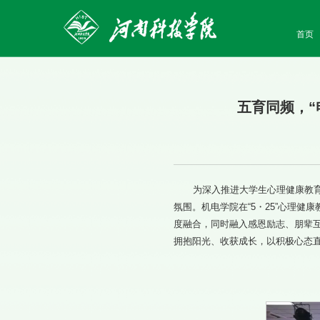
首页
五育同频，“
为深入推进大学生心理健康教
氛围。机电学院在“5・25”心理健
度融合，同时融入感恩励志、朋辈
拥抱阳光、收获成长，以积极心态