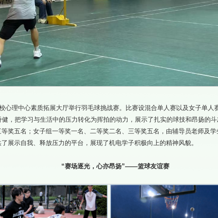
学院在校心理中心素质拓展大厅举行羽毛球挑战赛。比赛设混合单人赛以及女子单
姿矫健，把学习与生活中的压力转化为挥拍的动力，展示了扎实的球技和昂扬的
三等奖五名；女子组一等奖一名、二等奖二名、三等奖五名，由辅导员老师及学
供了展示自我、释放压力的平台，展现了机电学子积极向上的精神风貌。
“赛场逐光，心亦昂扬”——篮球友谊赛