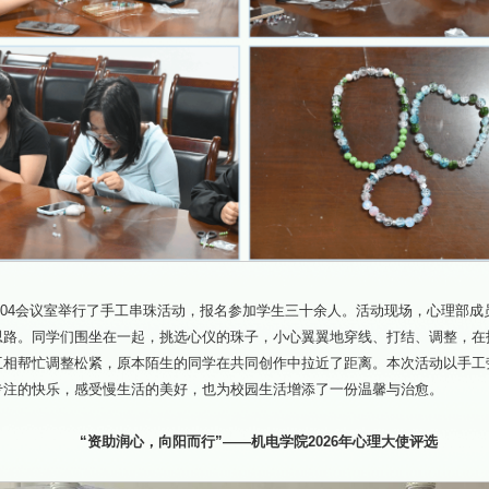
4304会议室举行了手工串珠活动，报名参加学生三十余人。活动现场，心理部
思路。同学们围坐在一起，挑选心仪的珠子，小心翼翼地穿线、打结、调整，在
互相帮忙调整松紧，原本陌生的同学在共同创作中拉近了距离。本次活动以手工
专注的快乐，感受慢生活的美好，也为校园生活增添了一份温馨与治愈。
“资助润心，向阳而行”——机电学院2026年心理大使评选