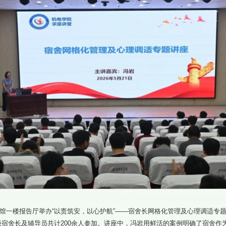
书馆一楼报告厅举办“以责筑安，以心护航”——宿舍长网格化管理及心理调适专
宿舍长及辅导员共计200余人参加。讲座中，冯岩用鲜活的案例明确了宿舍作