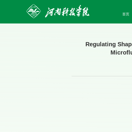
首页
Regulating Shape
Microfl