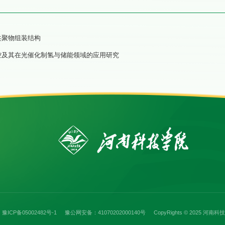
共聚物组装结构
控及其在光催化制氢与储能领域的应用研究
ICP备05002482号-1
豫公网安备：41070202000140号
CopyRights © 2025 河南