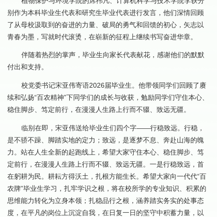
植物保护与环境学院的席祎凡、计算机科学与技术学院李轶分
别作为本科毕业
生
代表和研究生毕业代表进行发言，他们深情回顾
了从母校汲取到的奋进的力量、破局的勇气和回馈的初心，矢志以
青春为墨，写就时代滚烫，在崭新的征程上继续书写奋进华章。
伴随着热烈的掌声，毕业生向家长代表献花，感谢他们的默默
付出和支持。
校党委书记宋亚伟寄语2026届毕业生。他带领同学们回顾了赓
续和弘扬“百农精神”下同学们的成长与收获，勉励同学们守住本心、
稳住脚步、笃定前行，在漫漫人生路上行而不辍、致远无疆。
临别在即，宋亚伟送给毕业生们四个字——行稳致远。行稳，
是不骄不躁、脚踏实地的定力；致远，是逐梦不息、奔赴山海的魄
力。站在人生全新的起跑线上，希望大家守住本心、稳住脚步、笃
定前行，在漫漫人生路上行而不辍、致远无疆。一是行稳致远，首
在躬耕为民。耕耘方得沃土，扎根方能生长。希望大家向一代代“百
农牌”毕业生学习，扎牢学识之根，将在校所学的专业知识、积累的
思维能力转化为立身本领；扎稳品行之根，涵养踏实务实的处事态
度，在平凡的岗位上沉淀自我，在日复一日的坚守中积蓄力量，以