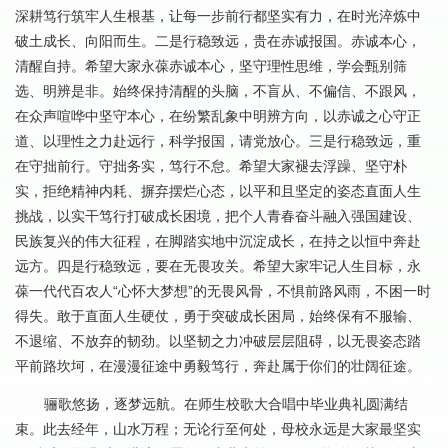
深耕笃行筑牢人生根基，让每一步前行都坚实有力，在时光淬炼中
破土成长、向阳而生。二是行稳致远，贵在赤诚报国。赤诚本心，
清醒自持。希望大家永葆赤诚本心，坚守理性思维，学会甄别筛
选、明辨是非。始终保持清醒的头脑，不盲从、不偏信、不跟风，
在众声喧哗中坚守本心，在纷繁乱象中明辨方向，以赤诚之心守正
道、以理性之力赴远行，科学报国，请党放心。三是行稳致远，重
在守拙前行。守拙务实，笃行不怠。希望大家褪去浮躁、坚守朴
实，拒绝精神内耗、摒弃摆烂心态，以平和且坚定的姿态直面人生
挑战，以实干笃行打破成长困境，把个人青春奋斗融入强国建设、
民族复兴的伟大征程，在脚踏实地中沉淀成长，在持之以恒中奔赴
远方。四是行稳致远，要在无畏攻关。希望大家牢记人生目标，永
葆一代代百农人“心怀大梦想”的无畏风骨，不惧前路风雨，不困一时
得失。敢于直面人生硬仗，勇于突破成长困局，始终保有不服输、
不退缩、不放弃的韧劲。以坚韧之力冲破层层阻碍，以无畏姿态踏
平前路坎坷，在漫漫征途中勇毅笃行，奔赴属于你们的壮阔征途。
骊歌悠扬，逐梦远航。在师生校歌大合唱中毕业典礼圆满结
束。此去经年，山水万程；无论行至何处，母校永远是大家最坚实