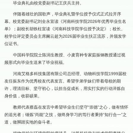
毕业典礼由校党委副书记王庆兵主持。
伴随着雄壮的国歌声，毕业典礼暨学位授予仪式正式拉开序
幕。校党委副书记刘全永宣读《河南科技学院2026年优秀毕业生名
单》；副校长胡铁柱宣读《河南科技学院学位授予决定》；校长、
校学位评定委员会主席阚云超为2026届毕业生扶正流苏，并颁发学
位证书。
中国科学院院士陈润生教授、小麦育种专家茹振钢教授通过视
频形式向毕业生送来了毕业祝福。
河南艾格多科技集团有限公司总经理、动物科技学院1999届校
友任振东作为优秀校友代表发言。希望学弟学妹们带着母校的期
许，理清目标、坚守初心，以担当促成长，用实打实的行动淬炼自
身价值，收获硕果。
教师代表蔡磊在发言中希望毕业生们坚守“崇德”之心，做有情怀
的追光者；锤炼“尚能”之技，做终身学习的笃行者秉持“知行合一”之
道，做脚踏实地的奋斗者。