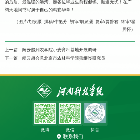
的后盾、最温暖的港湾。愿各位毕业生前程似锦、顺遂无忧！在广
阔天地间书写属于自己的精彩华章！
（图片/胡泉灏 撰稿
/牛艳芳
初审/胡泉灏 复审/贾普君 终审/翟
居怀）
上一篇：
阚云超到农学院小麦育种基地开展调研
下一篇：
阚云超会见北京市农林科学院燕继晔研究员
微博
微信
抖音
联系我们