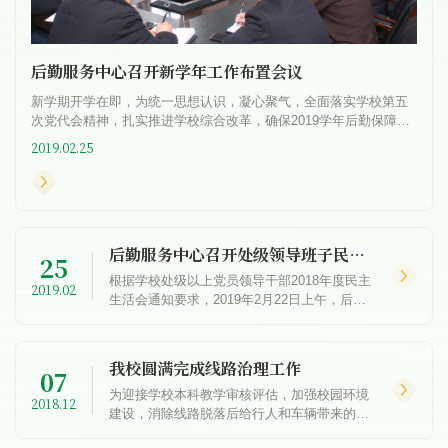
后勤服务中心召开新学年工作布置会议
新学期开学在即，为统一思想认识，凝心聚气，全面落实学校第五
次党代会精神，扎实推进学校综合改革，确保2019学年后勤保障工
作的顺利开展。2月23上午，后勤服务中心在行政楼203会议室召开
2019.02.25
新...
后勤服务中心召开处级领导班子民主生活会
25
根据学校处级以上党员领导干部2018年度民主
2019.02
生活会通知要求，2019年2月22日上午，后勤
服务中心处级领导班子在行政楼203会议室召
开专题民主生活会。中心主任冀红举主持会
议。班子成员围绕强化...
我校圆满完成线路治理工作
07
为迎接学校本科教学审核评估，加强校园环境
2018.12
建设，消除线路脱落后给行人和车辆带来的安
全隐患。近日，我校对校园内空中的电缆线、