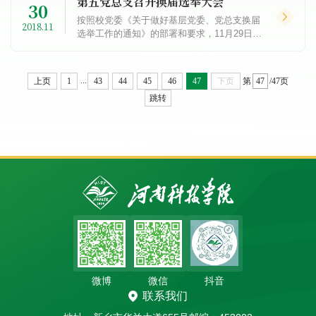
第五党总支召开换届选举大会
30
按照校党委《关于做好基层党委、党总支换届
2018.11
选举工作的通知》的部署和要求，11月29日下
午，第五党总支在行政楼206会议室召开党总
支委员会委员换届选举大会，总支83名党员参
加大会。会...
...
上页
1
43
44
45
46
47
下页
第
/47页
跳转
微博
微信
抖音
联系我们