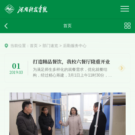
首页
当前位置：
首页
>
部门速览
>
后勤服务中心
打造精品餐饮，我校六餐厅隆重开业
01
为满足师生多样化的就餐需求，优化就餐结
2019.03
构，经过精心筹建，3月1日上午11时30分，我
校六餐厅正式开业。校工会主席贾积身、后勤
服务中心领导亲临餐厅检查指导工作。贾积身
听取后勤负责人介...