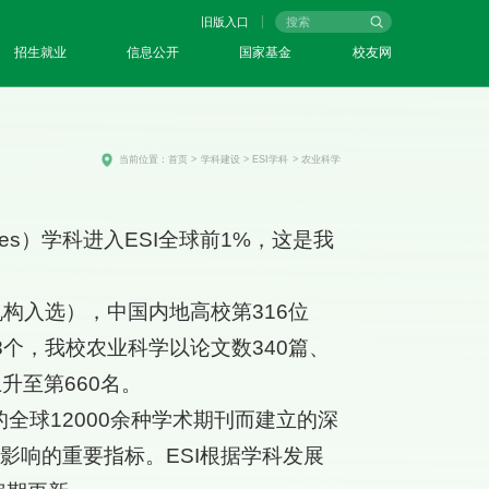
旧版入口
招生就业
信息公开
国家基金
校友网
当前位置：
首页
>
学科建设
>
ESI学科
>
农业科学
ences）学科进入ESI全球前1%，这是我
机构入选），中国内地高校第316位
8个，我校农业科学以论文数340篇、
升至第660名。
CI收录的全球12000余种学术期刊而建立的深
影响的重要指标。ESI根据学科发展